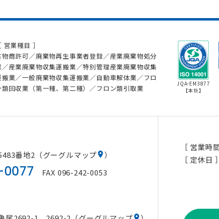
［ 営業種目 ］
古物商許可／廃棄物再生事業者登録／産業廃棄物処分
業／産業廃棄物収集運搬業／特別管理産業廃棄物収集
運搬業／一般廃棄物収集運搬業／自動車解体業／フロ
JQA-EM3877
ン類回収業（第一種、第二種）／フロン類引取業
【本社】
［ 営業時間
483番地2
（
グーグルマップ
）
［ 定休日 
-0077
FAX 096-242-0053
692-1、2692-2
（
グーグルマップ
）